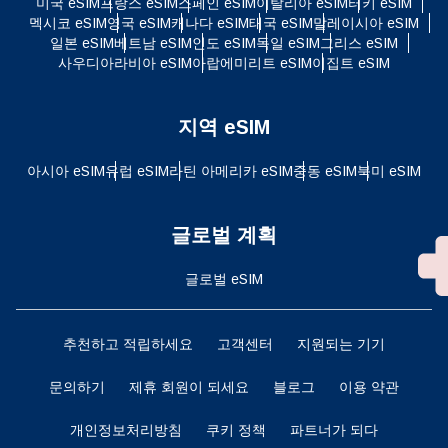
미국 eSIM
프랑스 eSIM
스페인 eSIM
이탈리아 eSIM
터키 eSIM
멕시코 eSIM
영국 eSIM
캐나다 eSIM
태국 eSIM
말레이시아 eSIM
일본 eSIM
베트남 eSIM
인도 eSIM
독일 eSIM
그리스 eSIM
사우디아라비아 eSIM
아랍에미리트 eSIM
이집트 eSIM
지역 eSIM
아시아 eSIM
유럽 ​​eSIM
라틴 아메리카 eSIM
중동 eSIM
북미 eSIM
글로벌 계획
글로벌 eSIM
추천하고 적립하세요
고객센터
지원되는 기기
문의하기
제휴 회원이 되세요
블로그
이용 약관
개인정보처리방침
쿠키 정책
파트너가 되다