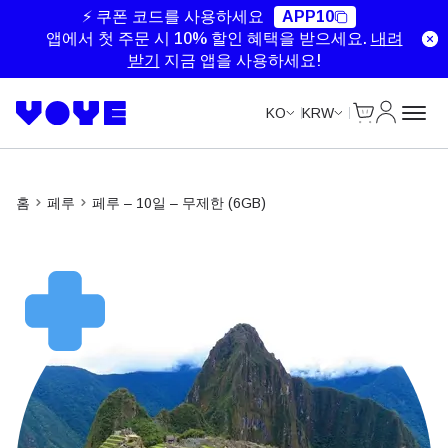
Unlimited Data
Unlimited Data
Unlimited Data
Unlimited Data
⚡ 쿠폰 코드를 사용하세요
APP10
앱에서 첫 주문 시 10% 할인 혜택을 받으세요.
내려
받기
지금 앱을 사용하세요!
Cart
내 계정
KO
KRW
홈
페루
페루 – 10일 – 무제한 (6GB)