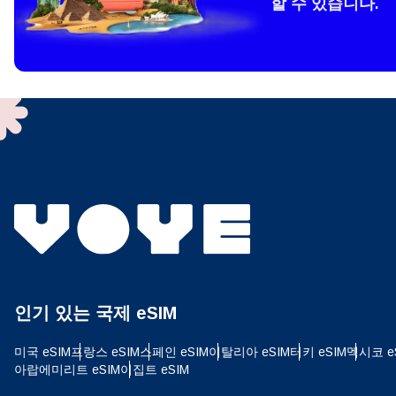
할 수 있습니다.
How 
To get
techno
They w
or ent
of eSI
결제
이메
결제통
인기 있는 국제 eSIM
USD
미국 eSIM
프랑스 eSIM
스페인 eSIM
이탈리아 eSIM
터키 eSIM
멕시코 e
아랍에미리트 eSIM
이집트 eSIM
SGD