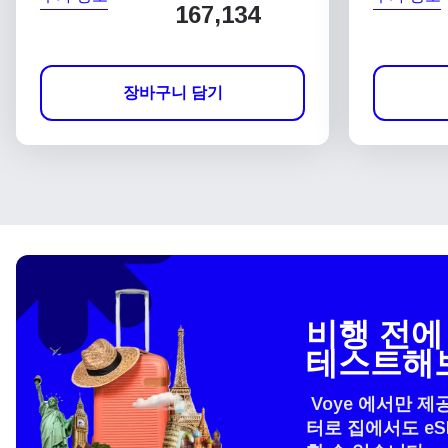
167,134
장바구니 담기
비행 전에 
테스트해
Voye 에서만 제
터로 집에서도 e
언어