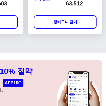
603
63,512
장바구니 담기
10% 절약
요
APP10
.
팝업 닫기
팝업 닫기