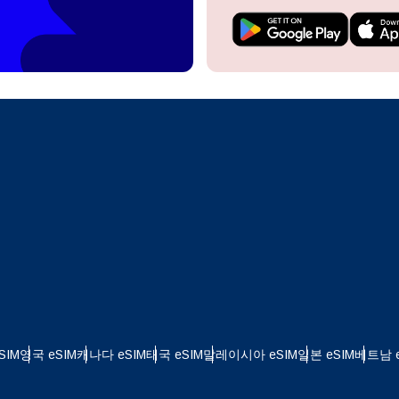
do I get my eSim?
계정을 계속 이용하거나 몇 초 만에 새로 만드세요.
 your eSIM, start by checking if your device supports eSIM
logy. Then, contact your mobile carrier to request an eSIM activ
ill provide you with a QR code or activation details that you ca
Apple
로 계속하기
er in your device settings. Once activated, you can enjoy the ben
한국어
M without needing a physical SIM card!
또는 이메일로 계속하기
통화 선택:
일
화 검색:
OTP 전송
 - 미국 달러
KRW - 대한민국 원
SIM
영국 eSIM
캐나다 eSIM
태국 eSIM
말레이시아 eSIM
일본 eSIM
베트남 e
 - 싱가포르 달러
TWD - 뉴 타이완 달러