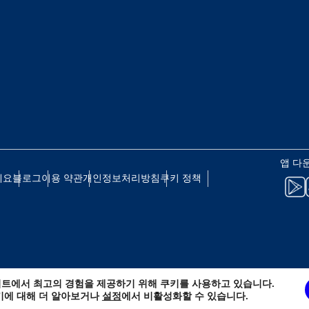
 - 일본 엔
EUR - 유로
 - 태국 바트
PHP - 필리핀 페소
 - 인도네시아 루피아
AUD - 호주 달러
앱 다
세요
블로그
이용 약관
개인정보처리방침
쿠키 정책
 - 캐나다 달러
GBP - 영국 파운드
D - 아랍에미리트 디르함
ILS - 이스라엘 신 셰켈
트에서 최고의 경험을 제공하기 위해 쿠키를 사용하고 있습니다.
 - 스위스 프랑
NZD - 뉴질랜드 달러
키에 대해 더 알아보거나
설정
에서 비활성화할 수 있습니다.