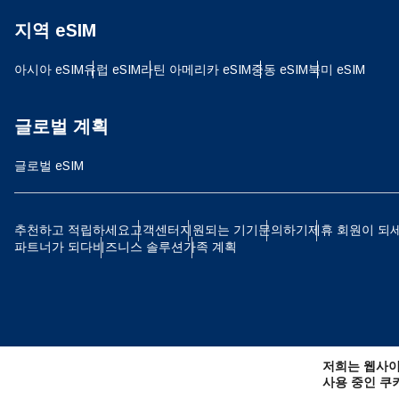
지역 eSIM
D
JPY
아시아 eSIM
유럽 ​​eSIM
라틴 아메리카 eSIM
중동 eSIM
북미 eSIM
ية
THB
글로벌 계획
글로벌 eSIM
IDR
P
추천하고 적립하세요
고객센터
지원되는 기기
문의하기
제휴 회원이 되
파트너가 되다
비즈니스 솔루션
가족 계획
CAD
ไ
AE
저희는 웹사이
CHF
사용 중인 쿠