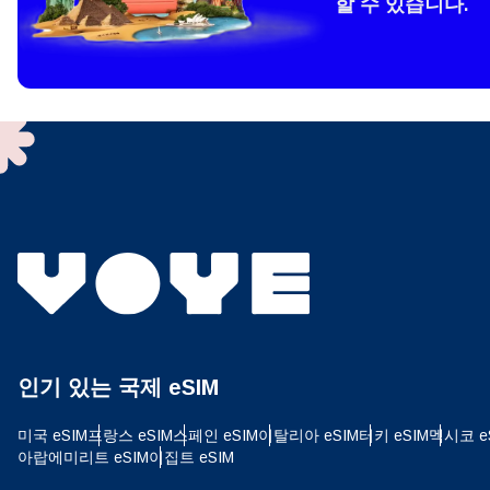
할 수 있습니다.
How 
To get
techno
They w
or ent
of eSI
결제
이메
언어
결제통
인기 있는 국제 eSIM
USD
미국 eSIM
프랑스 eSIM
스페인 eSIM
이탈리아 eSIM
터키 eSIM
멕시코 e
E
아랍에미리트 eSIM
이집트 eSIM
SGD