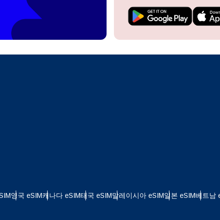
do I get my eSim?
계정을 계속 이용하거나 몇 초 만에 새로 만드세요.
 your eSIM, start by checking if your device supports eSIM
logy. Then, contact your mobile carrier to request an eSIM activ
ill provide you with a QR code or activation details that you ca
Apple
로 계속하기
er in your device settings. Once activated, you can enjoy the ben
M without needing a physical SIM card!
또는 이메일로 계속하기
통화 선택:
일
 선택:
화 검색:
OTP 전송
 - 미국 달러
KRW - 대한민국 원
SIM
영국 eSIM
캐나다 eSIM
태국 eSIM
말레이시아 eSIM
일본 eSIM
베트남 e
nglish
Español
 - 싱가포르 달러
TWD - 뉴 타이완 달러