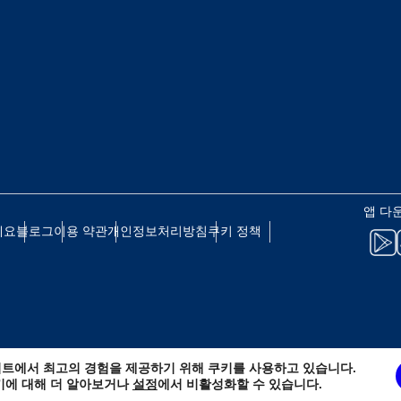
eutsch
Français
 - 일본 엔
EUR - 유로
עברית
العرب
 - 태국 바트
PHP - 필리핀 페소
日本語
한국어
 - 인도네시아 루피아
AUD - 호주 달러
앱 다
olski
Português
세요
블로그
이용 약관
개인정보처리방침
쿠키 정책
 - 캐나다 달러
GBP - 영국 파운드
ทย
Türkçe
D - 아랍에미리트 디르함
ILS - 이스라엘 신 셰켈
简体中文
繁體中文
트에서 최고의 경험을 제공하기 위해 쿠키를 사용하고 있습니다.
 - 스위스 프랑
NZD - 뉴질랜드 달러
키에 대해 더 알아보거나
설정
에서 비활성화할 수 있습니다.