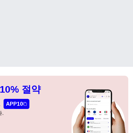
10% 절약
요
APP10
.
팝업 닫기