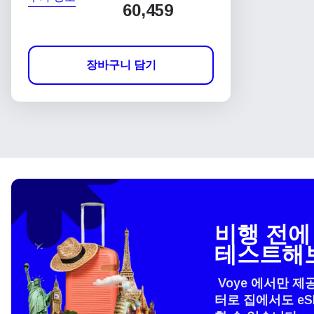
60,459
장바구니 담기
비행 전에 
테스트해
Voye 에서만 제
터로 집에서도 e