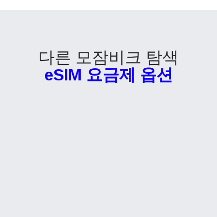
다른 모잠비크 탐색
eSIM 요금제 옵션