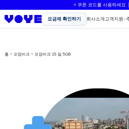
⚡ 쿠폰 코드를 사용하세요
요금제 확인하기
회사소개
고객지원
홈
모잠비크
모잠비크 15 일 5GB