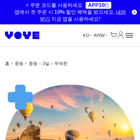
Unlimited Data
Unlimited Data
Unlimited Data
Unlimited Data
⚡ 쿠폰 코드를 사용하세요
APP10
앱에서 첫 주문 시 10% 할인 혜택을 받으세요.
내려
받기
지금 앱을 사용하세요!
Cart
내 계정
KO
KRW
홈
중동
중동 – 3일 – 무제한