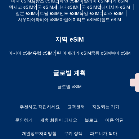
미국 eSIM
프랑스 eSIM
스페인 eSIM
이탈리아 eSIM
터키 eSIM
멕시코 eSIM
영국 eSIM
캐나다 eSIM
태국 eSIM
말레이시아 eSIM
일본 eSIM
베트남 eSIM
인도 eSIM
독일 eSIM
그리스 eSIM
사우디아라비아 eSIM
아랍에미리트 eSIM
이집트 eSIM
지역 eSIM
아시아 eSIM
유럽 ​​eSIM
라틴 아메리카 eSIM
중동 eSIM
북미 eSIM
글로벌 계획
글로벌 eSIM
추천하고 적립하세요
고객센터
지원되는 기기
문의하기
제휴 회원이 되세요
블로그
이용 약관
개인정보처리방침
쿠키 정책
파트너가 되다