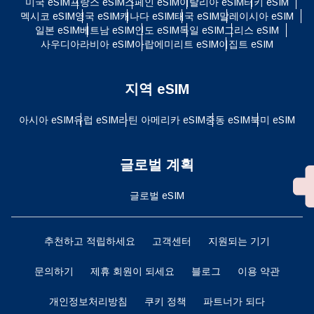
미국 eSIM
프랑스 eSIM
스페인 eSIM
이탈리아 eSIM
터키 eSIM
멕시코 eSIM
영국 eSIM
캐나다 eSIM
태국 eSIM
말레이시아 eSIM
일본 eSIM
베트남 eSIM
인도 eSIM
독일 eSIM
그리스 eSIM
사우디아라비아 eSIM
아랍에미리트 eSIM
이집트 eSIM
지역 eSIM
아시아 eSIM
유럽 ​​eSIM
라틴 아메리카 eSIM
중동 eSIM
북미 eSIM
글로벌 계획
글로벌 eSIM
추천하고 적립하세요
고객센터
지원되는 기기
문의하기
제휴 회원이 되세요
블로그
이용 약관
개인정보처리방침
쿠키 정책
파트너가 되다