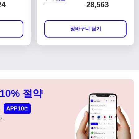
24
28,563
장바구니 담기
10% 절약
요
APP10
.
팝업 닫기
팝업 닫기