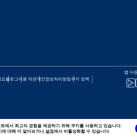
 - 일본 엔
EUR - 유로
 - 태국 바트
PHP - 필리핀 페소
 - 인도네시아 루피아
AUD - 호주 달러
앱 다
세요
블로그
이용 약관
개인정보처리방침
쿠키 정책
 - 캐나다 달러
GBP - 영국 파운드
D - 아랍에미리트 디르함
ILS - 이스라엘 신 셰켈
트에서 최고의 경험을 제공하기 위해 쿠키를 사용하고 있습니다.
 - 스위스 프랑
NZD - 뉴질랜드 달러
키에 대해 더 알아보거나
설정
에서 비활성화할 수 있습니다.