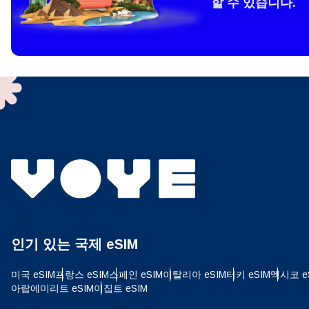
할 수 있습니다.
How 
To get
techno
They w
or ent
of eSI
결제
이메
결제통
인기 있는 국제 eSIM
USD
미국 eSIM
프랑스 eSIM
스페인 eSIM
이탈리아 eSIM
터키 eSIM
멕시코 e
아랍에미리트 eSIM
이집트 eSIM
SGD