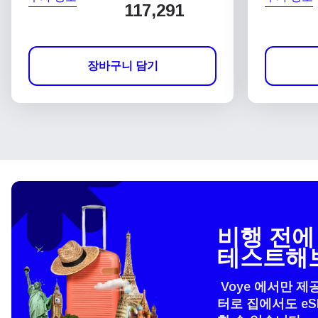
117,291
장바구니 담기
비행 전에 
테스트해
Voye 에서만 제
터로 집에서도 e
언어