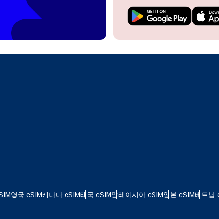
do I get my eSim?
계정을 계속 이용하거나 몇 초 만에 새로 만드세요.
 your eSIM, start by checking if your device supports eSIM
logy. Then, contact your mobile carrier to request an eSIM activ
ill provide you with a QR code or activation details that you ca
Apple
로 계속하기
er in your device settings. Once activated, you can enjoy the ben
한국어
M without needing a physical SIM card!
또는 이메일로 계속하기
통화 선택:
일
화 검색:
OTP 전송
 - 미국 달러
KRW - 대한민국 원
SIM
영국 eSIM
캐나다 eSIM
태국 eSIM
말레이시아 eSIM
일본 eSIM
베트남 e
 - 싱가포르 달러
TWD - 뉴 타이완 달러