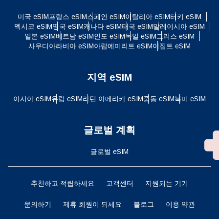
미국 eSIM
프랑스 eSIM
스페인 eSIM
이탈리아 eSIM
터키 eSIM
멕시코 eSIM
영국 eSIM
캐나다 eSIM
태국 eSIM
말레이시아 eSIM
일본 eSIM
베트남 eSIM
인도 eSIM
독일 eSIM
그리스 eSIM
사우디아라비아 eSIM
아랍에미리트 eSIM
이집트 eSIM
지역 eSIM
아시아 eSIM
유럽 ​​eSIM
라틴 아메리카 eSIM
중동 eSIM
북미 eSIM
글로벌 계획
글로벌 eSIM
추천하고 적립하세요
고객센터
지원되는 기기
문의하기
제휴 회원이 되세요
블로그
이용 약관