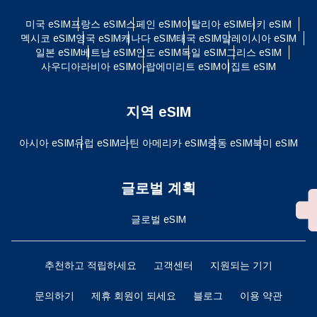
미국 eSIM
프랑스 eSIM
스페인 eSIM
이탈리아 eSIM
터키 eSIM
멕시코 eSIM
영국 eSIM
캐나다 eSIM
태국 eSIM
말레이시아 eSIM
일본 eSIM
베트남 eSIM
인도 eSIM
독일 eSIM
그리스 eSIM
사우디아라비아 eSIM
아랍에미리트 eSIM
이집트 eSIM
지역 eSIM
아시아 eSIM
유럽 ​​eSIM
라틴 아메리카 eSIM
중동 eSIM
북미 eSIM
글로벌 계획
글로벌 eSIM
추천하고 적립하세요
고객센터
지원되는 기기
문의하기
제휴 회원이 되세요
블로그
이용 약관