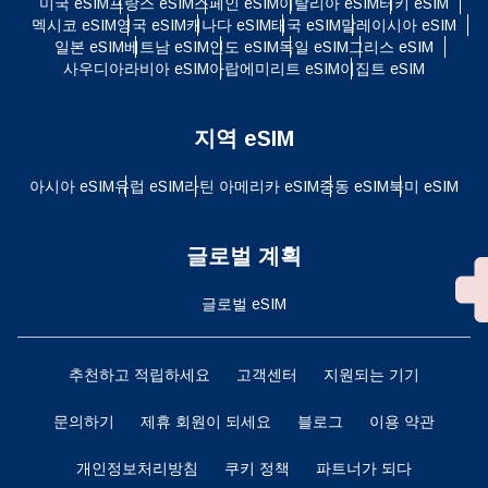
미국 eSIM
프랑스 eSIM
스페인 eSIM
이탈리아 eSIM
터키 eSIM
멕시코 eSIM
영국 eSIM
캐나다 eSIM
태국 eSIM
말레이시아 eSIM
일본 eSIM
베트남 eSIM
인도 eSIM
독일 eSIM
그리스 eSIM
사우디아라비아 eSIM
아랍에미리트 eSIM
이집트 eSIM
지역 eSIM
아시아 eSIM
유럽 ​​eSIM
라틴 아메리카 eSIM
중동 eSIM
북미 eSIM
글로벌 계획
글로벌 eSIM
추천하고 적립하세요
고객센터
지원되는 기기
문의하기
제휴 회원이 되세요
블로그
이용 약관
개인정보처리방침
쿠키 정책
파트너가 되다