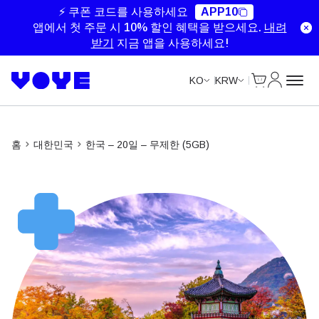
Unlimited Data
Unlimited Data
Unlimited Data
⚡ 쿠폰 코드를 사용하세요
APP10
앱에서 첫 주문 시 10% 할인 혜택을 받으세요.
내려
받기
지금 앱을 사용하세요!
Cart
내 계정
KO
KRW
홈
대한민국
한국 – 20일 – 무제한 (5GB)