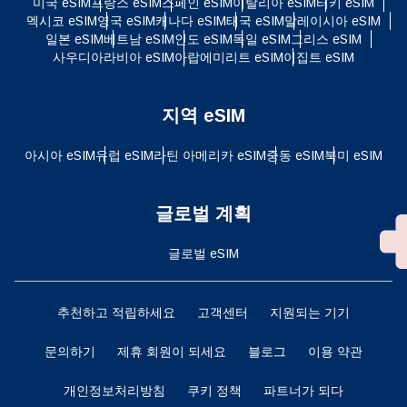
미국 eSIM
프랑스 eSIM
스페인 eSIM
이탈리아 eSIM
터키 eSIM
멕시코 eSIM
영국 eSIM
캐나다 eSIM
태국 eSIM
말레이시아 eSIM
일본 eSIM
베트남 eSIM
인도 eSIM
독일 eSIM
그리스 eSIM
사우디아라비아 eSIM
아랍에미리트 eSIM
이집트 eSIM
지역 eSIM
아시아 eSIM
유럽 ​​eSIM
라틴 아메리카 eSIM
중동 eSIM
북미 eSIM
글로벌 계획
글로벌 eSIM
추천하고 적립하세요
고객센터
지원되는 기기
문의하기
제휴 회원이 되세요
블로그
이용 약관
개인정보처리방침
쿠키 정책
파트너가 되다