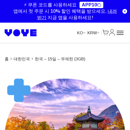
Unlimited Data
Unlimited Data
Unlimited Data
⚡ 쿠폰 코드를 사용하세요
APP10
앱에서 첫 주문 시 10% 할인 혜택을 받으세요.
내려
받기
지금 앱을 사용하세요!
Cart
내 계정
KO
KRW
홈
대한민국
한국 – 15일 – 무제한 (3GB)