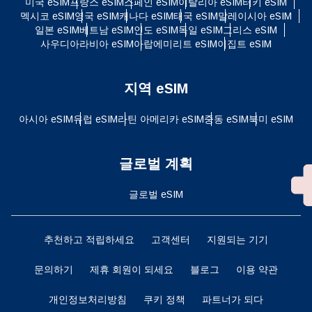
미국 eSIM
프랑스 eSIM
스페인 eSIM
이탈리아 eSIM
터키 eSIM
멕시코 eSIM
영국 eSIM
캐나다 eSIM
태국 eSIM
말레이시아 eSIM
일본 eSIM
베트남 eSIM
인도 eSIM
독일 eSIM
그리스 eSIM
사우디아라비아 eSIM
아랍에미리트 eSIM
이집트 eSIM
지역 eSIM
아시아 eSIM
유럽 ​​eSIM
라틴 아메리카 eSIM
중동 eSIM
북미 eSIM
글로벌 계획
글로벌 eSIM
추천하고 적립하세요
고객센터
지원되는 기기
문의하기
제휴 회원이 되세요
블로그
이용 약관
개인정보처리방침
쿠키 정책
파트너가 되다