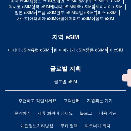
미국 eSIM
프랑스 eSIM
스페인 eSIM
이탈리아 eSIM
터키 eSIM
멕시코 eSIM
영국 eSIM
캐나다 eSIM
태국 eSIM
말레이시아 eSIM
일본 eSIM
베트남 eSIM
인도 eSIM
독일 eSIM
그리스 eSIM
사우디아라비아 eSIM
아랍에미리트 eSIM
이집트 eSIM
지역 eSIM
아시아 eSIM
유럽 ​​eSIM
라틴 아메리카 eSIM
중동 eSIM
북미 eSIM
글로벌 계획
글로벌 eSIM
추천하고 적립하세요
고객센터
지원되는 기기
문의하기
제휴 회원이 되세요
블로그
이용 약관
개인정보처리방침
쿠키 정책
파트너가 되다