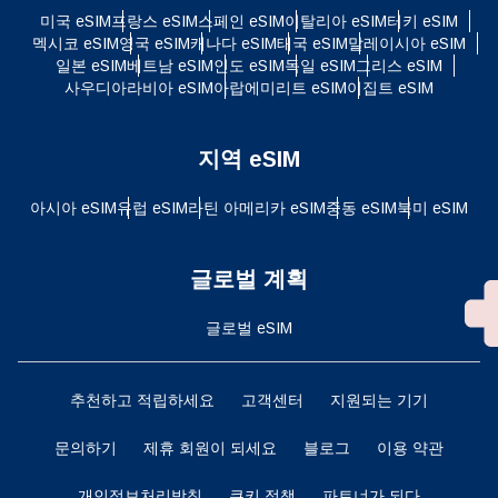
미국 eSIM
프랑스 eSIM
스페인 eSIM
이탈리아 eSIM
터키 eSIM
멕시코 eSIM
영국 eSIM
캐나다 eSIM
태국 eSIM
말레이시아 eSIM
일본 eSIM
베트남 eSIM
인도 eSIM
독일 eSIM
그리스 eSIM
사우디아라비아 eSIM
아랍에미리트 eSIM
이집트 eSIM
지역 eSIM
아시아 eSIM
유럽 ​​eSIM
라틴 아메리카 eSIM
중동 eSIM
북미 eSIM
글로벌 계획
글로벌 eSIM
추천하고 적립하세요
고객센터
지원되는 기기
문의하기
제휴 회원이 되세요
블로그
이용 약관
개인정보처리방침
쿠키 정책
파트너가 되다