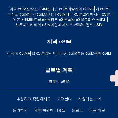
미국 eSIM
프랑스 eSIM
스페인 eSIM
이탈리아 eSIM
터키 eSIM
멕시코 eSIM
영국 eSIM
캐나다 eSIM
태국 eSIM
말레이시아 eSIM
일본 eSIM
베트남 eSIM
인도 eSIM
독일 eSIM
그리스 eSIM
사우디아라비아 eSIM
아랍에미리트 eSIM
이집트 eSIM
지역 eSIM
아시아 eSIM
유럽 ​​eSIM
라틴 아메리카 eSIM
중동 eSIM
북미 eSIM
글로벌 계획
글로벌 eSIM
추천하고 적립하세요
고객센터
지원되는 기기
문의하기
제휴 회원이 되세요
블로그
이용 약관