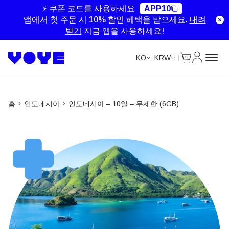
Unlimited Data
Unlimited Data
Unlimited Data
Unlimited Data
⚡ 쿠폰 코드를 사용하세요
APP10
앱에서 첫 주문 시 10% 할인 혜택을 받으세요.
내려
받기
지금 앱을 사용하세요!
Cart
내 계정
KO
KRW
홈
인도네시아
인도네시아 – 10일 – 무제한 (6GB)