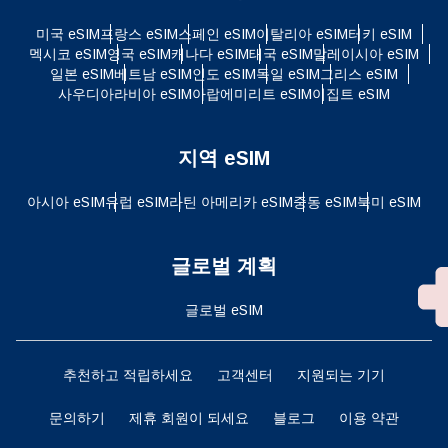
미국 eSIM
프랑스 eSIM
스페인 eSIM
이탈리아 eSIM
터키 eSIM
멕시코 eSIM
영국 eSIM
캐나다 eSIM
태국 eSIM
말레이시아 eSIM
일본 eSIM
베트남 eSIM
인도 eSIM
독일 eSIM
그리스 eSIM
사우디아라비아 eSIM
아랍에미리트 eSIM
이집트 eSIM
지역 eSIM
아시아 eSIM
유럽 ​​eSIM
라틴 아메리카 eSIM
중동 eSIM
북미 eSIM
글로벌 계획
글로벌 eSIM
추천하고 적립하세요
고객센터
지원되는 기기
문의하기
제휴 회원이 되세요
블로그
이용 약관