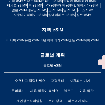
미국 eSIM
프랑스 eSIM
스페인 eSIM
이탈리아 eSIM
터키 eSIM
멕시코 eSIM
영국 eSIM
캐나다 eSIM
태국 eSIM
말레이시아 eSIM
일본 eSIM
베트남 eSIM
인도 eSIM
독일 eSIM
그리스 eSIM
사우디아라비아 eSIM
아랍에미리트 eSIM
이집트 eSIM
지역 eSIM
아시아 eSIM
유럽 ​​eSIM
라틴 아메리카 eSIM
중동 eSIM
북미 eSIM
글로벌 계획
글로벌 eSIM
추천하고 적립하세요
고객센터
지원되는 기기
문의하기
제휴 회원이 되세요
블로그
이용 약관
개인정보처리방침
쿠키 정책
파트너가 되다