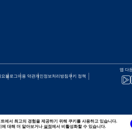
 - 일본 엔
EUR - 유로
 - 태국 바트
PHP - 필리핀 페소
 - 인도네시아 루피아
AUD - 호주 달러
앱 다
세요
블로그
이용 약관
개인정보처리방침
쿠키 정책
 - 캐나다 달러
GBP - 영국 파운드
D - 아랍에미리트 디르함
ILS - 이스라엘 신 셰켈
트에서 최고의 경험을 제공하기 위해 쿠키를 사용하고 있습니다.
 - 스위스 프랑
NZD - 뉴질랜드 달러
키에 대해 더 알아보거나
설정
에서 비활성화할 수 있습니다.