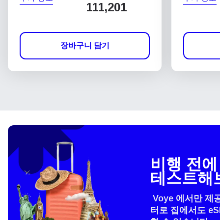
111,201
장바구니 담기
비행 전에 
테스트해
Voye 에서만 제
터로 집에서도 e
언어