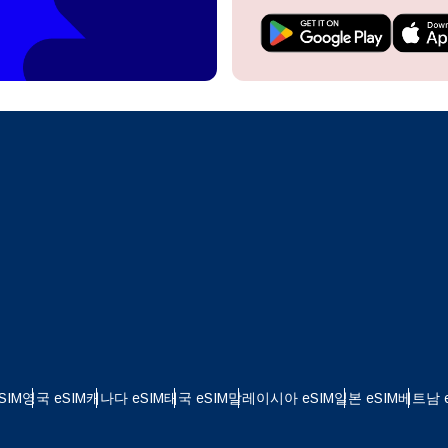
do I get my eSim?
계정을 계속 이용하거나 몇 초 만에 새로 만드세요.
 your eSIM, start by checking if your device supports eSIM
logy. Then, contact your mobile carrier to request an eSIM activ
ill provide you with a QR code or activation details that you ca
Apple
로 계속하기
er in your device settings. Once activated, you can enjoy the ben
한국어
M without needing a physical SIM card!
또는 이메일로 계속하기
통화 선택:
일
화 검색:
OTP 전송
 - 미국 달러
KRW - 대한민국 원
SIM
영국 eSIM
캐나다 eSIM
태국 eSIM
말레이시아 eSIM
일본 eSIM
베트남 e
 - 싱가포르 달러
TWD - 뉴 타이완 달러