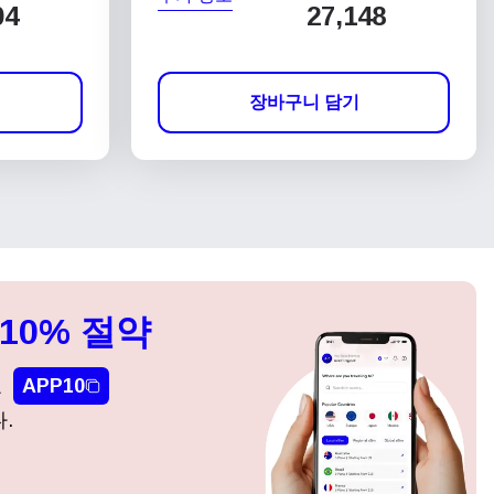
04
27,148
장바구니 담기
10% 절약
요
APP10
.
팝업 닫기
팝업 닫기