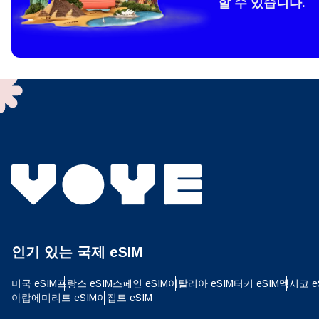
할 수 있습니다.
How 
To get
techno
They w
or ent
of eSI
결제
이메
결제통
인기 있는 국제 eSIM
USD
미국 eSIM
프랑스 eSIM
스페인 eSIM
이탈리아 eSIM
터키 eSIM
멕시코 e
아랍에미리트 eSIM
이집트 eSIM
SGD