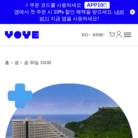
⚡ 쿠폰 코드를 사용하세요
APP10
앱에서 첫 주문 시 10% 할인 혜택을 받으세요.
내려
받기
지금 앱을 사용하세요!
Cart
내 계정
KO
KRW
홈
괌
괌 30일 10GB