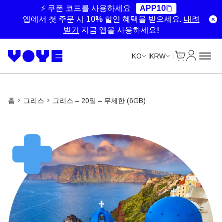
Unlimited Data
Unlimited Data
Unlimited Data
⚡ 쿠폰 코드를 사용하세요
APP10
앱에서 첫 주문 시 10% 할인 혜택을 받으세요.
내려
받기
지금 앱을 사용하세요!
Cart
내 계정
KO
KRW
홈
그리스
그리스 – 20일 – 무제한 (6GB)