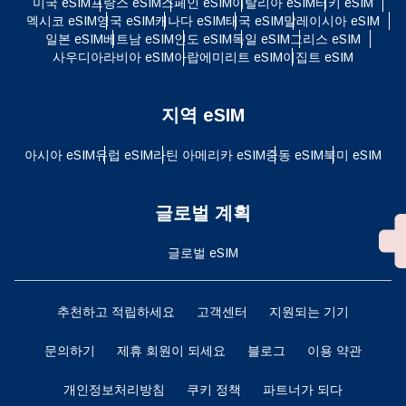
미국 eSIM
프랑스 eSIM
스페인 eSIM
이탈리아 eSIM
터키 eSIM
멕시코 eSIM
영국 eSIM
캐나다 eSIM
태국 eSIM
말레이시아 eSIM
일본 eSIM
베트남 eSIM
인도 eSIM
독일 eSIM
그리스 eSIM
사우디아라비아 eSIM
아랍에미리트 eSIM
이집트 eSIM
지역 eSIM
아시아 eSIM
유럽 ​​eSIM
라틴 아메리카 eSIM
중동 eSIM
북미 eSIM
글로벌 계획
글로벌 eSIM
추천하고 적립하세요
고객센터
지원되는 기기
문의하기
제휴 회원이 되세요
블로그
이용 약관
개인정보처리방침
쿠키 정책
파트너가 되다