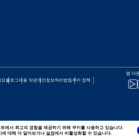
 - 일본 엔
EUR - 유로
 - 태국 바트
PHP - 필리핀 페소
 - 인도네시아 루피아
AUD - 호주 달러
앱 다
세요
블로그
이용 약관
개인정보처리방침
쿠키 정책
 - 캐나다 달러
GBP - 영국 파운드
D - 아랍에미리트 디르함
ILS - 이스라엘 신 셰켈
트에서 최고의 경험을 제공하기 위해 쿠키를 사용하고 있습니다.
 - 스위스 프랑
NZD - 뉴질랜드 달러
키에 대해 더 알아보거나
설정
에서 비활성화할 수 있습니다.