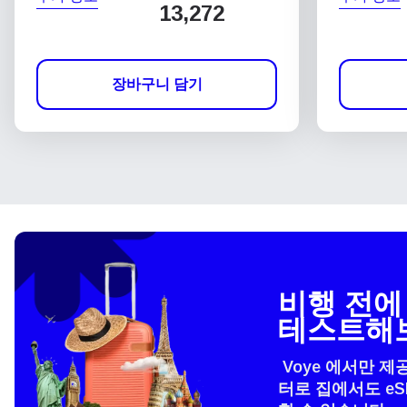
13,272
장바구니 담기
비행 전에 
테스트해
Voye 에서만 제
터로 집에서도 e
언어