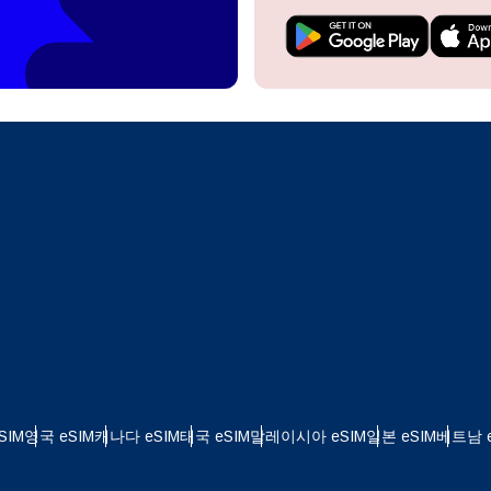
do I get my eSim?
계정을 계속 이용하거나 몇 초 만에 새로 만드세요.
 your eSIM, start by checking if your device supports eSIM
logy. Then, contact your mobile carrier to request an eSIM activ
ill provide you with a QR code or activation details that you ca
Apple
로 계속하기
er in your device settings. Once activated, you can enjoy the ben
한국어
M without needing a physical SIM card!
또는 이메일로 계속하기
통화 선택:
일
화 검색:
OTP 전송
 - 미국 달러
KRW - 대한민국 원
SIM
영국 eSIM
캐나다 eSIM
태국 eSIM
말레이시아 eSIM
일본 eSIM
베트남 e
 - 싱가포르 달러
TWD - 뉴 타이완 달러