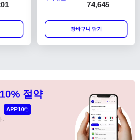
201
74,645
장바구니 담기
10% 절약
요
APP10
.
팝업 닫기
팝업 닫기