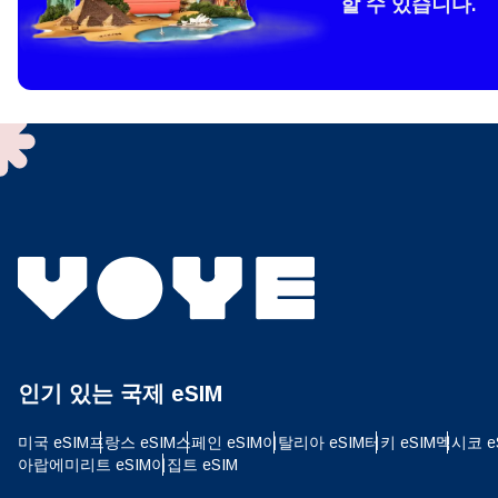
할 수 있습니다.
How 
To get
techno
They w
or ent
of eSI
결제
이메
결제통
인기 있는 국제 eSIM
USD
미국 eSIM
프랑스 eSIM
스페인 eSIM
이탈리아 eSIM
터키 eSIM
멕시코 e
아랍에미리트 eSIM
이집트 eSIM
SGD