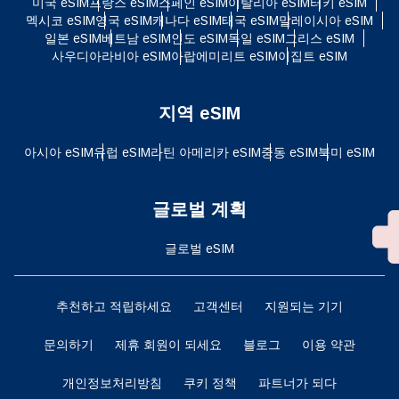
미국 eSIM
프랑스 eSIM
스페인 eSIM
이탈리아 eSIM
터키 eSIM
멕시코 eSIM
영국 eSIM
캐나다 eSIM
태국 eSIM
말레이시아 eSIM
일본 eSIM
베트남 eSIM
인도 eSIM
독일 eSIM
그리스 eSIM
사우디아라비아 eSIM
아랍에미리트 eSIM
이집트 eSIM
지역 eSIM
아시아 eSIM
유럽 ​​eSIM
라틴 아메리카 eSIM
중동 eSIM
북미 eSIM
글로벌 계획
글로벌 eSIM
추천하고 적립하세요
고객센터
지원되는 기기
문의하기
제휴 회원이 되세요
블로그
이용 약관
개인정보처리방침
쿠키 정책
파트너가 되다