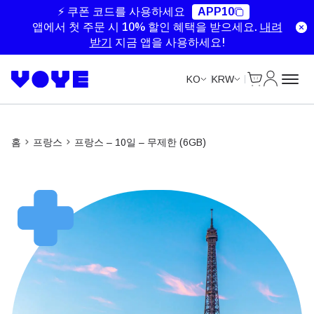
Unlimited Data
Unlimited Data
⚡ 쿠폰 코드를 사용하세요
APP10
앱에서 첫 주문 시 10% 할인 혜택을 받으세요.
내려
받기
지금 앱을 사용하세요!
Cart
내 계정
KO
KRW
홈
프랑스
프랑스 – 10일 – 무제한 (6GB)