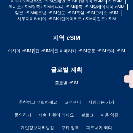
미국 eSIM
프랑스 eSIM
스페인 eSIM
이탈리아 eSIM
터키 eSIM
멕시코 eSIM
영국 eSIM
캐나다 eSIM
태국 eSIM
말레이시아 eSIM
일본 eSIM
베트남 eSIM
인도 eSIM
독일 eSIM
그리스 eSIM
사우디아라비아 eSIM
아랍에미리트 eSIM
이집트 eSIM
지역 eSIM
아시아 eSIM
유럽 ​​eSIM
라틴 아메리카 eSIM
중동 eSIM
북미 eSIM
글로벌 계획
글로벌 eSIM
추천하고 적립하세요
고객센터
지원되는 기기
문의하기
제휴 회원이 되세요
블로그
이용 약관
개인정보처리방침
쿠키 정책
파트너가 되다