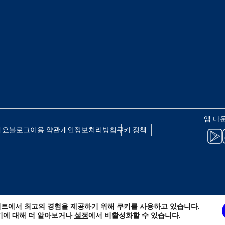
 - 일본 엔
EUR - 유로
 - 태국 바트
PHP - 필리핀 페소
 - 인도네시아 루피아
AUD - 호주 달러
앱 다
세요
블로그
이용 약관
개인정보처리방침
쿠키 정책
 - 캐나다 달러
GBP - 영국 파운드
D - 아랍에미리트 디르함
ILS - 이스라엘 신 셰켈
트에서 최고의 경험을 제공하기 위해 쿠키를 사용하고 있습니다.
 - 스위스 프랑
NZD - 뉴질랜드 달러
키에 대해 더 알아보거나
설정
에서 비활성화할 수 있습니다.