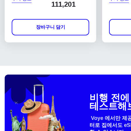
111,201
장바구니 담기
비행 전에 
테스트해
Voye 에서만 제
터로 집에서도 e
언어