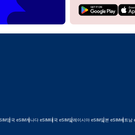
do I get my eSim?
계정을 계속 이용하거나 몇 초 만에 새로 만드세요.
 your eSIM, start by checking if your device supports eSIM
logy. Then, contact your mobile carrier to request an eSIM activ
ill provide you with a QR code or activation details that you ca
Apple
로 계속하기
er in your device settings. Once activated, you can enjoy the ben
한국어
M without needing a physical SIM card!
또는 이메일로 계속하기
통화 선택:
일
화 검색:
OTP 전송
 - 미국 달러
KRW - 대한민국 원
SIM
영국 eSIM
캐나다 eSIM
태국 eSIM
말레이시아 eSIM
일본 eSIM
베트남 e
 - 싱가포르 달러
TWD - 뉴 타이완 달러