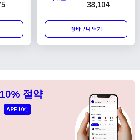
75
38,104
장바구니 담기
10% 절약
요
APP10
.
팝업 닫기
팝업 닫기