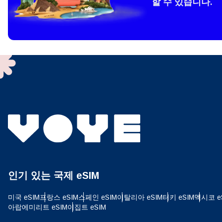
할 수 있습니다.
How 
To get
techno
They w
or ent
of eSI
결제
이메
결제통
인기 있는 국제 eSIM
USD
미국 eSIM
프랑스 eSIM
스페인 eSIM
이탈리아 eSIM
터키 eSIM
멕시코 e
아랍에미리트 eSIM
이집트 eSIM
SGD