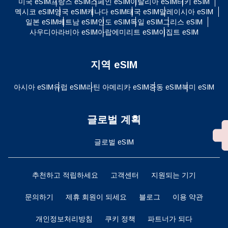
미국 eSIM
프랑스 eSIM
스페인 eSIM
이탈리아 eSIM
터키 eSIM
멕시코 eSIM
영국 eSIM
캐나다 eSIM
태국 eSIM
말레이시아 eSIM
일본 eSIM
베트남 eSIM
인도 eSIM
독일 eSIM
그리스 eSIM
사우디아라비아 eSIM
아랍에미리트 eSIM
이집트 eSIM
지역 eSIM
아시아 eSIM
유럽 ​​eSIM
라틴 아메리카 eSIM
중동 eSIM
북미 eSIM
글로벌 계획
글로벌 eSIM
추천하고 적립하세요
고객센터
지원되는 기기
문의하기
제휴 회원이 되세요
블로그
이용 약관
개인정보처리방침
쿠키 정책
파트너가 되다