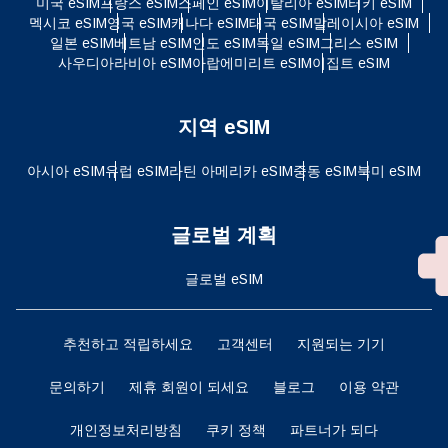
미국 eSIM
프랑스 eSIM
스페인 eSIM
이탈리아 eSIM
터키 eSIM
멕시코 eSIM
영국 eSIM
캐나다 eSIM
태국 eSIM
말레이시아 eSIM
일본 eSIM
베트남 eSIM
인도 eSIM
독일 eSIM
그리스 eSIM
사우디아라비아 eSIM
아랍에미리트 eSIM
이집트 eSIM
지역 eSIM
아시아 eSIM
유럽 ​​eSIM
라틴 아메리카 eSIM
중동 eSIM
북미 eSIM
글로벌 계획
글로벌 eSIM
추천하고 적립하세요
고객센터
지원되는 기기
문의하기
제휴 회원이 되세요
블로그
이용 약관
개인정보처리방침
쿠키 정책
파트너가 되다