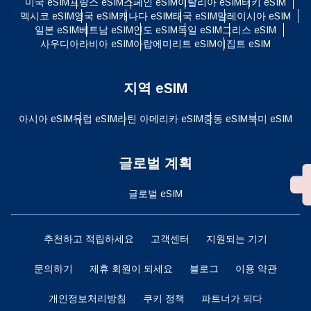
미국 eSIM
프랑스 eSIM
스페인 eSIM
이탈리아 eSIM
터키 eSIM
멕시코 eSIM
영국 eSIM
캐나다 eSIM
태국 eSIM
말레이시아 eSIM
일본 eSIM
베트남 eSIM
인도 eSIM
독일 eSIM
그리스 eSIM
사우디아라비아 eSIM
아랍에미리트 eSIM
이집트 eSIM
지역 eSIM
아시아 eSIM
유럽 ​​eSIM
라틴 아메리카 eSIM
중동 eSIM
북미 eSIM
글로벌 계획
글로벌 eSIM
추천하고 적립하세요
고객센터
지원되는 기기
문의하기
제휴 회원이 되세요
블로그
이용 약관
개인정보처리방침
쿠키 정책
파트너가 되다