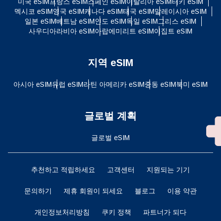
미국 eSIM
프랑스 eSIM
스페인 eSIM
이탈리아 eSIM
터키 eSIM
멕시코 eSIM
영국 eSIM
캐나다 eSIM
태국 eSIM
말레이시아 eSIM
일본 eSIM
베트남 eSIM
인도 eSIM
독일 eSIM
그리스 eSIM
사우디아라비아 eSIM
아랍에미리트 eSIM
이집트 eSIM
지역 eSIM
아시아 eSIM
유럽 ​​eSIM
라틴 아메리카 eSIM
중동 eSIM
북미 eSIM
글로벌 계획
글로벌 eSIM
추천하고 적립하세요
고객센터
지원되는 기기
문의하기
제휴 회원이 되세요
블로그
이용 약관
개인정보처리방침
쿠키 정책
파트너가 되다