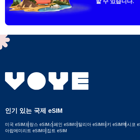
할 수 있습니다.
How 
To get
techno
They w
or ent
of eSI
결제
이메
언어
결제통
인기 있는 국제 eSIM
USD
미국 eSIM
프랑스 eSIM
스페인 eSIM
이탈리아 eSIM
터키 eSIM
멕시코 e
E
아랍에미리트 eSIM
이집트 eSIM
SGD