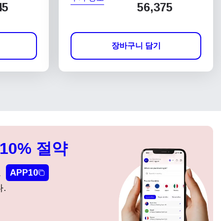
45
56,375
장바구니 담기
10% 절약
요
APP10
.
팝업 닫기