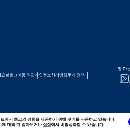
eutsch
Français
 - 일본 엔
EUR - 유로
עברית
العرب
 - 태국 바트
PHP - 필리핀 페소
日本語
한국어
 - 인도네시아 루피아
AUD - 호주 달러
앱 다
olski
Português
세요
블로그
이용 약관
개인정보처리방침
쿠키 정책
 - 캐나다 달러
GBP - 영국 파운드
ทย
Türkçe
D - 아랍에미리트 디르함
ILS - 이스라엘 신 셰켈
简体中文
繁體中文
트에서 최고의 경험을 제공하기 위해 쿠키를 사용하고 있습니다.
 - 스위스 프랑
NZD - 뉴질랜드 달러
키에 대해 더 알아보거나
설정
에서 비활성화할 수 있습니다.