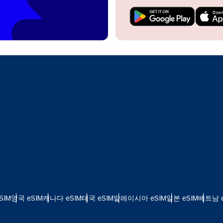
do I get my eSim?
계정을 계속 이용하거나 몇 초 만에 새로 만드세요.
 your eSIM, start by checking if your device supports eSIM
logy. Then, contact your mobile carrier to request an eSIM activ
ill provide you with a QR code or activation details that you ca
Apple
로 계속하기
er in your device settings. Once activated, you can enjoy the ben
M without needing a physical SIM card!
또는 이메일로 계속하기
통화 선택:
일
 선택:
화 검색:
OTP 전송
 - 미국 달러
KRW - 대한민국 원
SIM
영국 eSIM
캐나다 eSIM
태국 eSIM
말레이시아 eSIM
일본 eSIM
베트남 e
nglish
Español
 - 싱가포르 달러
TWD - 뉴 타이완 달러