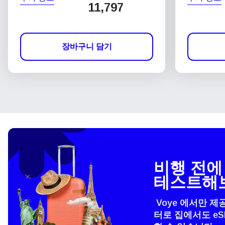
11,797
장바구니 담기
비행 전에 
테스트해
Voye 에서만 제
터로 집에서도 e