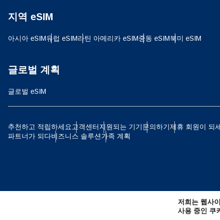
지역 eSIM
D
JPY
아시아 eSIM
유럽 ​​eSIM
라틴 아메리카 eSIM
중동 eSIM
북미 eSIM
ية
THB
글로벌 계획
글로벌 eSIM
IDR
P
추천하고 적립하세요
고객센터
지원되는 기기
문의하기
제휴 회원이 되
파트너가 되다
비즈니스 솔루션
가족 계획
CAD
ไ
AE
저희는 웹사이
CHF
사용 중인 쿠