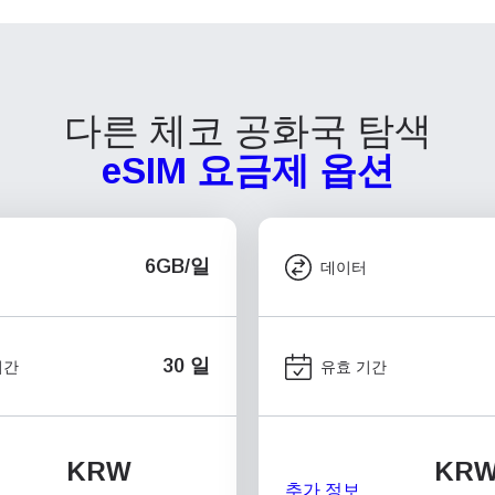
다른 체코 공화국 탐색
eSIM 요금제 옵션
6GB/일
데이터
30 일
기간
유효 기간
KRW
KR
추가 정보