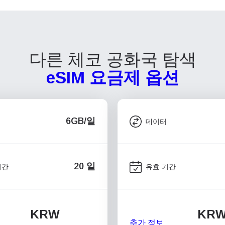
다른 체코 공화국 탐색
eSIM 요금제 옵션
6GB/일
데이터
20 일
기간
유효 기간
KRW
KR
추가 정보