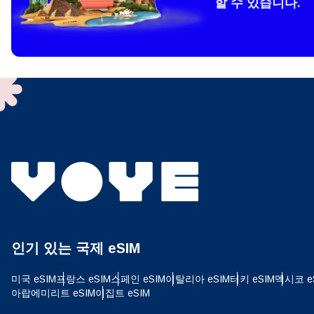
할 수 있습니다.
How 
To get
techno
They w
or ent
of eSI
결제
이메
언어
결제통
인기 있는 국제 eSIM
USD
미국 eSIM
프랑스 eSIM
스페인 eSIM
이탈리아 eSIM
터키 eSIM
멕시코 e
E
아랍에미리트 eSIM
이집트 eSIM
SGD