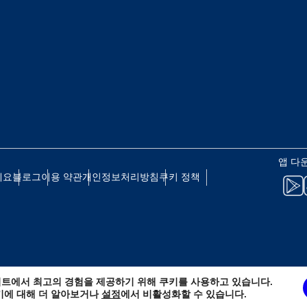
eutsch
Français
 - 일본 엔
EUR - 유로
עברית
العرب
 - 태국 바트
PHP - 필리핀 페소
日本語
한국어
 - 인도네시아 루피아
AUD - 호주 달러
앱 다
olski
Português
세요
블로그
이용 약관
개인정보처리방침
쿠키 정책
 - 캐나다 달러
GBP - 영국 파운드
ทย
Türkçe
D - 아랍에미리트 디르함
ILS - 이스라엘 신 셰켈
简体中文
繁體中文
트에서 최고의 경험을 제공하기 위해 쿠키를 사용하고 있습니다.
 - 스위스 프랑
NZD - 뉴질랜드 달러
키에 대해 더 알아보거나
설정
에서 비활성화할 수 있습니다.