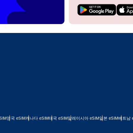
do I get my eSim?
계정을 계속 이용하거나 몇 초 만에 새로 만드세요.
 your eSIM, start by checking if your device supports eSIM
logy. Then, contact your mobile carrier to request an eSIM activ
ill provide you with a QR code or activation details that you ca
Apple
로 계속하기
er in your device settings. Once activated, you can enjoy the ben
M without needing a physical SIM card!
또는 이메일로 계속하기
통화 선택:
일
 선택:
화 검색:
OTP 전송
 - 미국 달러
KRW - 대한민국 원
SIM
영국 eSIM
캐나다 eSIM
태국 eSIM
말레이시아 eSIM
일본 eSIM
베트남 e
nglish
Español
 - 싱가포르 달러
TWD - 뉴 타이완 달러