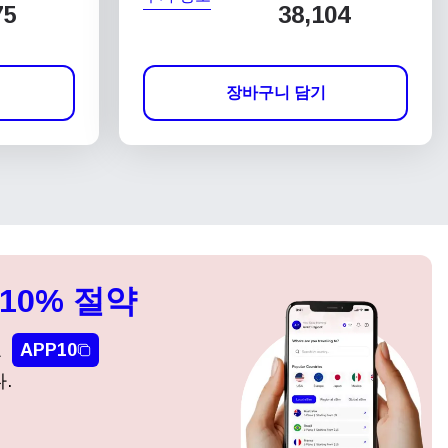
75
38,104
장바구니 담기
10% 절약
요
APP10
.
팝업 닫기