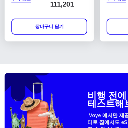
111,201
장바구니 담기
비행 전에 
테스트해
Voye 에서만 제
터로 집에서도 e