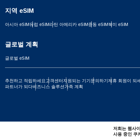
지역 eSIM
D
JPY
아시아 eSIM
유럽 ​​eSIM
라틴 아메리카 eSIM
중동 eSIM
북미 eSIM
ية
THB
글로벌 계획
글로벌 eSIM
IDR
P
추천하고 적립하세요
고객센터
지원되는 기기
문의하기
제휴 회원이 되
파트너가 되다
비즈니스 솔루션
가족 계획
CAD
ไ
AE
저희는 웹사이
CHF
사용 중인 쿠