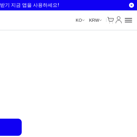
Unlimited Data
Unlimited Data
Unlimited Data
Unlimited Data
받기 지금 앱을 사용하세요!
Cart
내 계정
KO
KRW