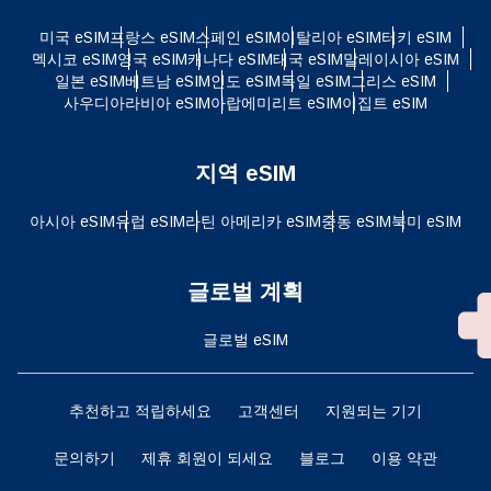
미국 eSIM
프랑스 eSIM
스페인 eSIM
이탈리아 eSIM
터키 eSIM
멕시코 eSIM
영국 eSIM
캐나다 eSIM
태국 eSIM
말레이시아 eSIM
일본 eSIM
베트남 eSIM
인도 eSIM
독일 eSIM
그리스 eSIM
사우디아라비아 eSIM
아랍에미리트 eSIM
이집트 eSIM
지역 eSIM
아시아 eSIM
유럽 ​​eSIM
라틴 아메리카 eSIM
중동 eSIM
북미 eSIM
글로벌 계획
글로벌 eSIM
추천하고 적립하세요
고객센터
지원되는 기기
문의하기
제휴 회원이 되세요
블로그
이용 약관