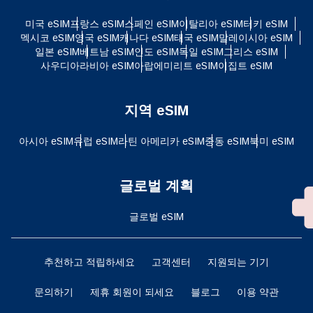
미국 eSIM
프랑스 eSIM
스페인 eSIM
이탈리아 eSIM
터키 eSIM
멕시코 eSIM
영국 eSIM
캐나다 eSIM
태국 eSIM
말레이시아 eSIM
일본 eSIM
베트남 eSIM
인도 eSIM
독일 eSIM
그리스 eSIM
사우디아라비아 eSIM
아랍에미리트 eSIM
이집트 eSIM
지역 eSIM
아시아 eSIM
유럽 ​​eSIM
라틴 아메리카 eSIM
중동 eSIM
북미 eSIM
글로벌 계획
글로벌 eSIM
추천하고 적립하세요
고객센터
지원되는 기기
문의하기
제휴 회원이 되세요
블로그
이용 약관