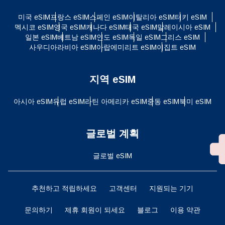
미국 eSIM
프랑스 eSIM
스페인 eSIM
이탈리아 eSIM
터키 eSIM
멕시코 eSIM
영국 eSIM
캐나다 eSIM
태국 eSIM
말레이시아 eSIM
일본 eSIM
베트남 eSIM
인도 eSIM
독일 eSIM
그리스 eSIM
사우디아라비아 eSIM
아랍에미리트 eSIM
이집트 eSIM
지역 eSIM
아시아 eSIM
유럽 ​​eSIM
라틴 아메리카 eSIM
중동 eSIM
북미 eSIM
글로벌 계획
글로벌 eSIM
추천하고 적립하세요
고객센터
지원되는 기기
문의하기
제휴 회원이 되세요
블로그
이용 약관