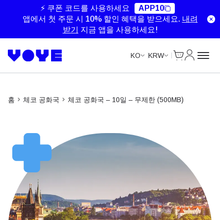
Unlimited Data
Unlimited Data
Unlimited Data
⚡ 쿠폰 코드를 사용하세요
APP10
앱에서 첫 주문 시 10% 할인 혜택을 받으세요.
내려
받기
지금 앱을 사용하세요!
Cart
내 계정
KO
KRW
홈
체코 공화국
체코 공화국 – 10일 – 무제한 (500MB)