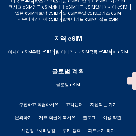
미국 eSIM
프랑스 eSIM
스페인 eSIM
이탈리아 eSIM
터키 eSIM
멕시코 eSIM
영국 eSIM
캐나다 eSIM
태국 eSIM
말레이시아 eSIM
일본 eSIM
베트남 eSIM
인도 eSIM
독일 eSIM
그리스 eSIM
사우디아라비아 eSIM
아랍에미리트 eSIM
이집트 eSIM
지역 eSIM
아시아 eSIM
유럽 ​​eSIM
라틴 아메리카 eSIM
중동 eSIM
북미 eSIM
글로벌 계획
글로벌 eSIM
추천하고 적립하세요
고객센터
지원되는 기기
문의하기
제휴 회원이 되세요
블로그
이용 약관
개인정보처리방침
쿠키 정책
파트너가 되다