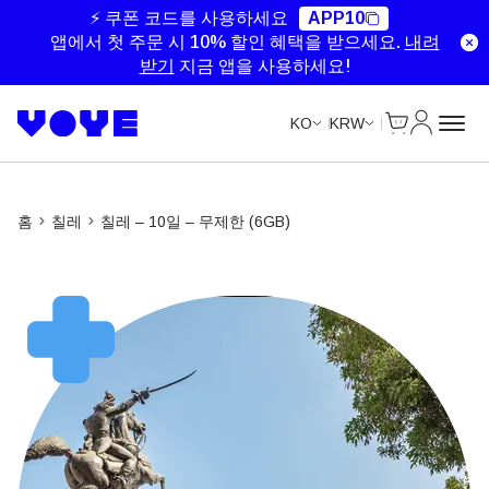
Unlimited Data
Unlimited Data
Unlimited Data
Unlimited Data
⚡ 쿠폰 코드를 사용하세요
APP10
앱에서 첫 주문 시 10% 할인 혜택을 받으세요.
내려
받기
지금 앱을 사용하세요!
Cart
내 계정
KO
KRW
홈
칠레
칠레 – 10일 – 무제한 (6GB)