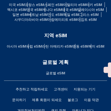
미국 eSIM
프랑스 eSIM
스페인 eSIM
이탈리아 eSIM
터키 eSIM
멕시코 eSIM
영국 eSIM
캐나다 eSIM
태국 eSIM
말레이시아 eSIM
일본 eSIM
베트남 eSIM
인도 eSIM
독일 eSIM
그리스 eSIM
사우디아라비아 eSIM
아랍에미리트 eSIM
이집트 eSIM
지역 eSIM
아시아 eSIM
유럽 ​​eSIM
라틴 아메리카 eSIM
중동 eSIM
북미 eSIM
글로벌 계획
글로벌 eSIM
추천하고 적립하세요
고객센터
지원되는 기기
문의하기
제휴 회원이 되세요
블로그
이용 약관
개인정보처리방침
쿠키 정책
파트너가 되다