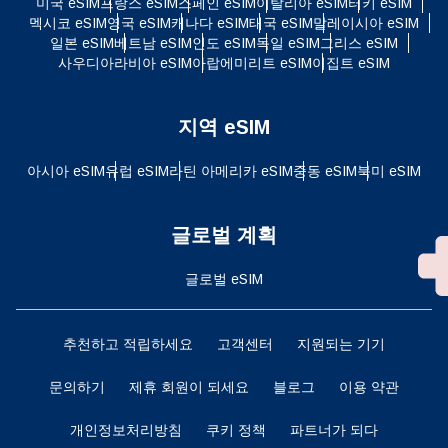
미국 eSIM
프랑스 eSIM
스페인 eSIM
이탈리아 eSIM
터키 eSIM
멕시코 eSIM
영국 eSIM
캐나다 eSIM
태국 eSIM
말레이시아 eSIM
일본 eSIM
베트남 eSIM
인도 eSIM
독일 eSIM
그리스 eSIM
사우디아라비아 eSIM
아랍에미리트 eSIM
이집트 eSIM
지역 eSIM
아시아 eSIM
유럽 ​​eSIM
라틴 아메리카 eSIM
중동 eSIM
북미 eSIM
글로벌 계획
글로벌 eSIM
추천하고 적립하세요
고객센터
지원되는 기기
문의하기
제휴 회원이 되세요
블로그
이용 약관
개인정보처리방침
쿠키 정책
파트너가 되다