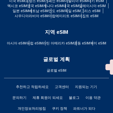
미국 eSIM
프랑스 eSIM
스페인 eSIM
이탈리아 eSIM
터키 eSIM
멕시코 eSIM
영국 eSIM
캐나다 eSIM
태국 eSIM
말레이시아 eSIM
일본 eSIM
베트남 eSIM
인도 eSIM
독일 eSIM
그리스 eSIM
사우디아라비아 eSIM
아랍에미리트 eSIM
이집트 eSIM
지역 eSIM
아시아 eSIM
유럽 ​​eSIM
라틴 아메리카 eSIM
중동 eSIM
북미 eSIM
글로벌 계획
글로벌 eSIM
추천하고 적립하세요
고객센터
지원되는 기기
문의하기
제휴 회원이 되세요
블로그
이용 약관
개인정보처리방침
쿠키 정책
파트너가 되다