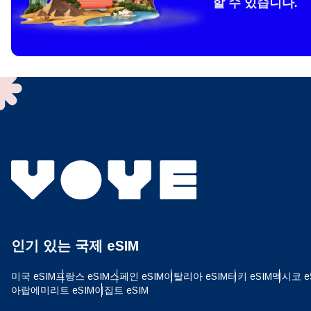
할 수 있습니다.
How 
To get
techno
They w
or ent
of eSI
결제
이메
결제통
인기 있는 국제 eSIM
USD
미국 eSIM
프랑스 eSIM
스페인 eSIM
이탈리아 eSIM
터키 eSIM
멕시코 e
아랍에미리트 eSIM
이집트 eSIM
SGD