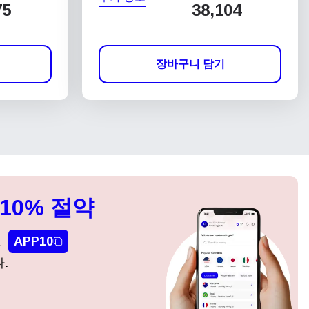
75
38,104
장바구니 담기
10% 절약
요
APP10
.
팝업 닫기
팝업 닫기