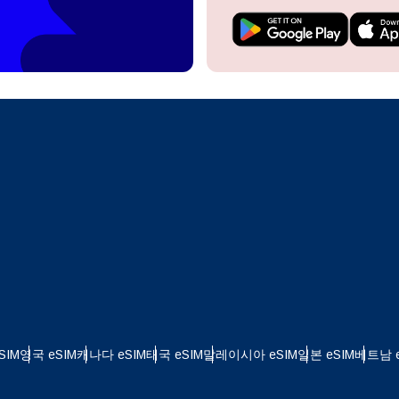
do I get my eSim?
계정을 계속 이용하거나 몇 초 만에 새로 만드세요.
 your eSIM, start by checking if your device supports eSIM
logy. Then, contact your mobile carrier to request an eSIM activ
ill provide you with a QR code or activation details that you ca
Apple
로 계속하기
er in your device settings. Once activated, you can enjoy the ben
한국어
M without needing a physical SIM card!
또는 이메일로 계속하기
통화 선택:
일
화 검색:
OTP 전송
 - 미국 달러
KRW - 대한민국 원
SIM
영국 eSIM
캐나다 eSIM
태국 eSIM
말레이시아 eSIM
일본 eSIM
베트남 e
 - 싱가포르 달러
TWD - 뉴 타이완 달러