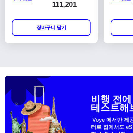
111,201
장바구니 담기
비행 전에 
테스트해
Voye 에서만 제
터로 집에서도 e
언어