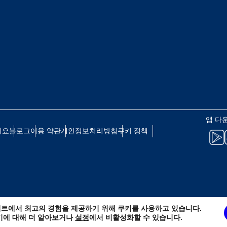
 - 일본 엔
EUR - 유로
 - 태국 바트
PHP - 필리핀 페소
 - 인도네시아 루피아
AUD - 호주 달러
앱 다
세요
블로그
이용 약관
개인정보처리방침
쿠키 정책
 - 캐나다 달러
GBP - 영국 파운드
D - 아랍에미리트 디르함
ILS - 이스라엘 신 셰켈
트에서 최고의 경험을 제공하기 위해 쿠키를 사용하고 있습니다.
 - 스위스 프랑
NZD - 뉴질랜드 달러
키에 대해 더 알아보거나
설정
에서 비활성화할 수 있습니다.