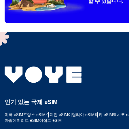
할 수 있습니다.
How 
To get
techno
They w
or ent
of eSI
결제
이메
결제통
인기 있는 국제 eSIM
USD
미국 eSIM
프랑스 eSIM
스페인 eSIM
이탈리아 eSIM
터키 eSIM
멕시코 e
아랍에미리트 eSIM
이집트 eSIM
SGD