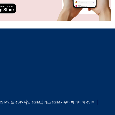
ation.
n scan
efits
팝업 닫기
SIM
인도 eSIM
독일 eSIM
그리스 eSIM
사우디아라비아 eSIM