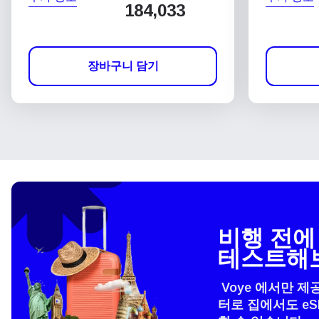
184,033
장바구니 담기
비행 전에 
테스트해
Voye 에서만 제
터로 집에서도 e
언어