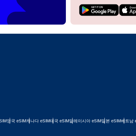
do I get my eSim?
계정을 계속 이용하거나 몇 초 만에 새로 만드세요.
 your eSIM, start by checking if your device supports eSIM
logy. Then, contact your mobile carrier to request an eSIM activ
ill provide you with a QR code or activation details that you ca
Apple
로 계속하기
er in your device settings. Once activated, you can enjoy the ben
한국어
M without needing a physical SIM card!
또는 이메일로 계속하기
통화 선택:
일
화 검색:
OTP 전송
 - 미국 달러
KRW - 대한민국 원
SIM
영국 eSIM
캐나다 eSIM
태국 eSIM
말레이시아 eSIM
일본 eSIM
베트남 e
 - 싱가포르 달러
TWD - 뉴 타이완 달러