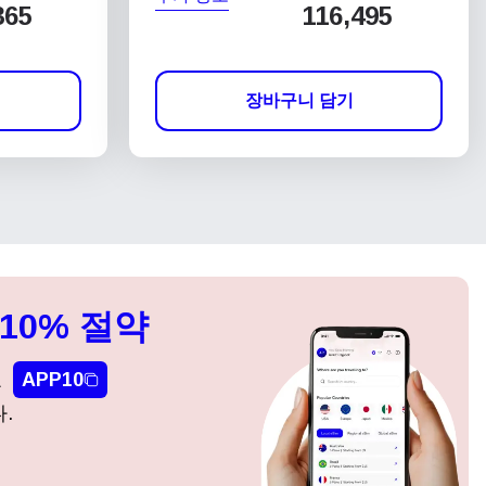
365
116,495
장바구니 담기
10% 절약
요
APP10
.
팝업 닫기
팝업 닫기