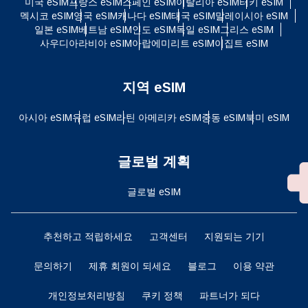
미국 eSIM
프랑스 eSIM
스페인 eSIM
이탈리아 eSIM
터키 eSIM
멕시코 eSIM
영국 eSIM
캐나다 eSIM
태국 eSIM
말레이시아 eSIM
일본 eSIM
베트남 eSIM
인도 eSIM
독일 eSIM
그리스 eSIM
사우디아라비아 eSIM
아랍에미리트 eSIM
이집트 eSIM
지역 eSIM
아시아 eSIM
유럽 ​​eSIM
라틴 아메리카 eSIM
중동 eSIM
북미 eSIM
글로벌 계획
글로벌 eSIM
추천하고 적립하세요
고객센터
지원되는 기기
문의하기
제휴 회원이 되세요
블로그
이용 약관
개인정보처리방침
쿠키 정책
파트너가 되다