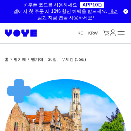
Unlimited Data
Unlimited Data
Unlimited Data
Unlimited Data
⚡ 쿠폰 코드를 사용하세요
APP10
앱에서 첫 주문 시 10% 할인 혜택을 받으세요.
내려
받기
지금 앱을 사용하세요!
Cart
내 계정
KO
KRW
홈
벨기에
벨기에 – 30일 – 무제한 (5GB)