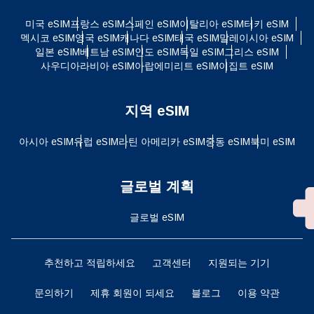
미국 eSIM
프랑스 eSIM
스페인 eSIM
이탈리아 eSIM
터키 eSIM
멕시코 eSIM
영국 eSIM
캐나다 eSIM
태국 eSIM
말레이시아 eSIM
일본 eSIM
베트남 eSIM
인도 eSIM
독일 eSIM
그리스 eSIM
사우디아라비아 eSIM
아랍에미리트 eSIM
이집트 eSIM
지역 eSIM
아시아 eSIM
유럽 ​​eSIM
라틴 아메리카 eSIM
중동 eSIM
북미 eSIM
글로벌 계획
글로벌 eSIM
추천하고 적립하세요
고객센터
지원되는 기기
문의하기
제휴 회원이 되세요
블로그
이용 약관