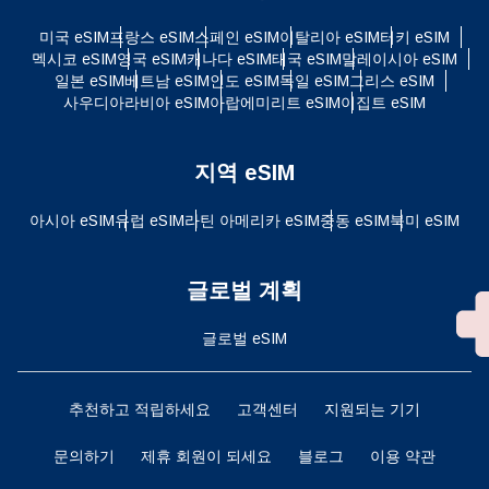
미국 eSIM
프랑스 eSIM
스페인 eSIM
이탈리아 eSIM
터키 eSIM
멕시코 eSIM
영국 eSIM
캐나다 eSIM
태국 eSIM
말레이시아 eSIM
일본 eSIM
베트남 eSIM
인도 eSIM
독일 eSIM
그리스 eSIM
사우디아라비아 eSIM
아랍에미리트 eSIM
이집트 eSIM
지역 eSIM
아시아 eSIM
유럽 ​​eSIM
라틴 아메리카 eSIM
중동 eSIM
북미 eSIM
글로벌 계획
글로벌 eSIM
추천하고 적립하세요
고객센터
지원되는 기기
문의하기
제휴 회원이 되세요
블로그
이용 약관