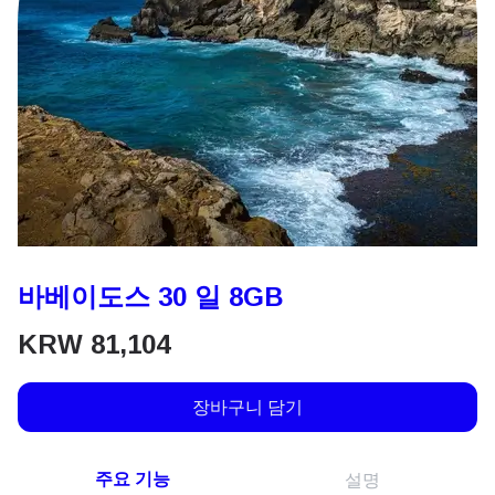
바베이도스 30 일 8GB
KRW
81,104
장바구니 담기
주요 기능
설명