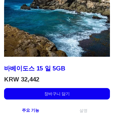
바베이도스 15 일 5GB
KRW
32,442
장바구니 담기
주요 기능
설명