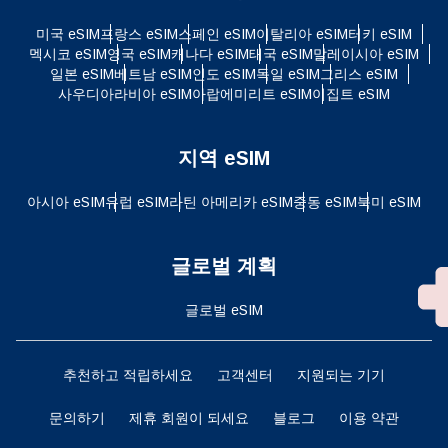
미국 eSIM
프랑스 eSIM
스페인 eSIM
이탈리아 eSIM
터키 eSIM
멕시코 eSIM
영국 eSIM
캐나다 eSIM
태국 eSIM
말레이시아 eSIM
일본 eSIM
베트남 eSIM
인도 eSIM
독일 eSIM
그리스 eSIM
사우디아라비아 eSIM
아랍에미리트 eSIM
이집트 eSIM
지역 eSIM
아시아 eSIM
유럽 ​​eSIM
라틴 아메리카 eSIM
중동 eSIM
북미 eSIM
글로벌 계획
글로벌 eSIM
추천하고 적립하세요
고객센터
지원되는 기기
문의하기
제휴 회원이 되세요
블로그
이용 약관