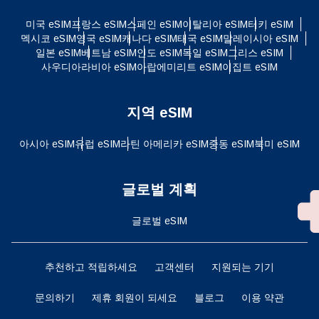
미국 eSIM
프랑스 eSIM
스페인 eSIM
이탈리아 eSIM
터키 eSIM
멕시코 eSIM
영국 eSIM
캐나다 eSIM
태국 eSIM
말레이시아 eSIM
일본 eSIM
베트남 eSIM
인도 eSIM
독일 eSIM
그리스 eSIM
사우디아라비아 eSIM
아랍에미리트 eSIM
이집트 eSIM
지역 eSIM
아시아 eSIM
유럽 ​​eSIM
라틴 아메리카 eSIM
중동 eSIM
북미 eSIM
글로벌 계획
글로벌 eSIM
추천하고 적립하세요
고객센터
지원되는 기기
문의하기
제휴 회원이 되세요
블로그
이용 약관