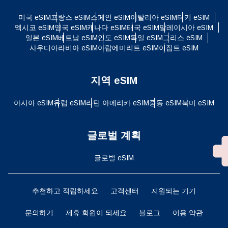
미국 eSIM
프랑스 eSIM
스페인 eSIM
이탈리아 eSIM
터키 eSIM
멕시코 eSIM
영국 eSIM
캐나다 eSIM
태국 eSIM
말레이시아 eSIM
일본 eSIM
베트남 eSIM
인도 eSIM
독일 eSIM
그리스 eSIM
사우디아라비아 eSIM
아랍에미리트 eSIM
이집트 eSIM
지역 eSIM
아시아 eSIM
유럽 ​​eSIM
라틴 아메리카 eSIM
중동 eSIM
북미 eSIM
글로벌 계획
글로벌 eSIM
추천하고 적립하세요
고객센터
지원되는 기기
문의하기
제휴 회원이 되세요
블로그
이용 약관