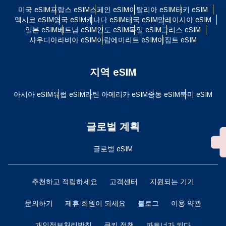
미국 eSIM
프랑스 eSIM
스페인 eSIM
이탈리아 eSIM
터키 eSIM
멕시코 eSIM
영국 eSIM
캐나다 eSIM
태국 eSIM
말레이시아 eSIM
일본 eSIM
베트남 eSIM
인도 eSIM
독일 eSIM
그리스 eSIM
사우디아라비아 eSIM
아랍에미리트 eSIM
이집트 eSIM
지역 eSIM
아시아 eSIM
유럽 ​​eSIM
라틴 아메리카 eSIM
중동 eSIM
북미 eSIM
글로벌 계획
글로벌 eSIM
추천하고 적립하세요
고객센터
지원되는 기기
문의하기
제휴 회원이 되세요
블로그
이용 약관
개인정보처리방침
쿠키 정책
파트너가 되다