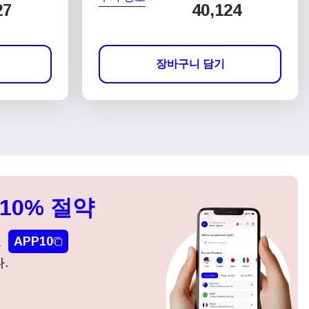
27
40,124
장바구니 담기
10% 절약
요
APP10
.
팝업 닫기