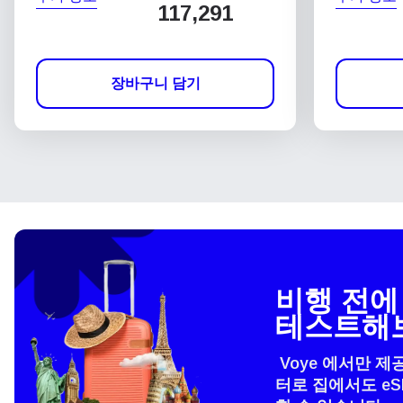
117,291
장바구니 담기
비행 전에 
테스트해
Voye 에서만 제
터로 집에서도 e