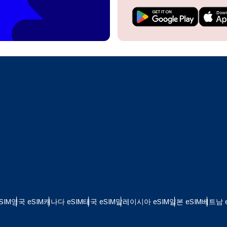
do I get my eSim?
계정을 계속 이용하거나 몇 초 만에 새로 만드세요.
 your eSIM, start by checking if your device supports eSIM
logy. Then, contact your mobile carrier to request an eSIM activ
ill provide you with a QR code or activation details that you ca
Apple
로 계속하기
er in your device settings. Once activated, you can enjoy the ben
M without needing a physical SIM card!
또는 이메일로 계속하기
통화 선택:
일
 선택:
화 검색:
OTP 전송
 - 미국 달러
KRW - 대한민국 원
SIM
영국 eSIM
캐나다 eSIM
태국 eSIM
말레이시아 eSIM
일본 eSIM
베트남 e
nglish
Español
 - 싱가포르 달러
TWD - 뉴 타이완 달러