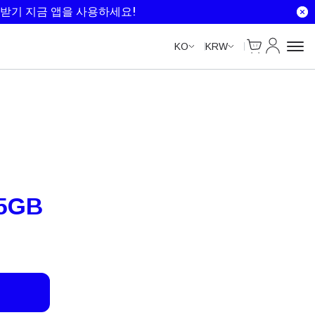
Unlimited Data
Unlimited Data
Unlimited Data
Unlimited Data
받기 지금 앱을 사용하세요!
Cart
내 계정
KO
KRW
5GB