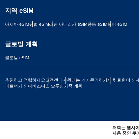
지역 eSIM
D
JPY
아시아 eSIM
유럽 ​​eSIM
라틴 아메리카 eSIM
중동 eSIM
북미 eSIM
ية
THB
글로벌 계획
글로벌 eSIM
IDR
P
추천하고 적립하세요
고객센터
지원되는 기기
문의하기
제휴 회원이 되
파트너가 되다
비즈니스 솔루션
가족 계획
CAD
ไ
AE
저희는 웹사이
CHF
사용 중인 쿠