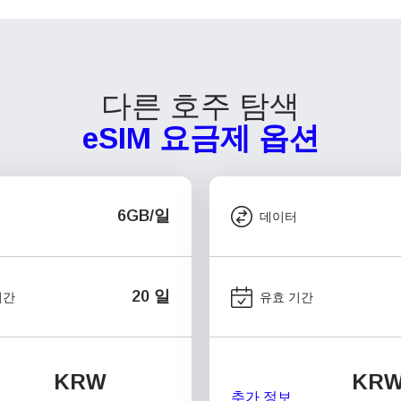
다른 호주 탐색
eSIM 요금제 옵션
6GB/일
데이터
20 일
기간
유효 기간
KRW
KR
추가 정보