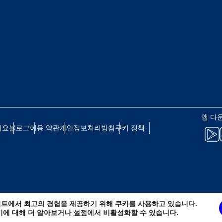
eutsch
Français
 - 일본 엔
EUR - 유로
עברית
العرب
 - 태국 바트
PHP - 필리핀 페소
日本語
한국어
 - 인도네시아 루피아
AUD - 호주 달러
앱 다
olski
Português
세요
블로그
이용 약관
개인정보처리방침
쿠키 정책
 - 캐나다 달러
GBP - 영국 파운드
ทย
Türkçe
D - 아랍에미리트 디르함
ILS - 이스라엘 신 셰켈
简体中文
繁體中文
트에서 최고의 경험을 제공하기 위해 쿠키를 사용하고 있습니다.
 - 스위스 프랑
NZD - 뉴질랜드 달러
키에 대해 더 알아보거나
설정
에서 비활성화할 수 있습니다.