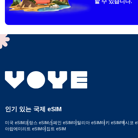
할 수 있습니다.
How 
To get
techno
They w
or ent
of eSI
결제
이메
언어
결제통
인기 있는 국제 eSIM
USD
미국 eSIM
프랑스 eSIM
스페인 eSIM
이탈리아 eSIM
터키 eSIM
멕시코 e
E
아랍에미리트 eSIM
이집트 eSIM
SGD