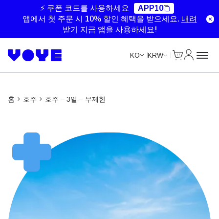
Unlimited Data
Unlimited Data
Unlimited Data
Unlimited Data
⚡ 쿠폰 코드를 사용하세요
APP10
앱에서 첫 주문 시 10% 할인 혜택을 받으세요.
내려
받기
지금 앱을 사용하세요!
Cart
내 계정
KO
KRW
홈
호주
호주 – 3일 – 무제한