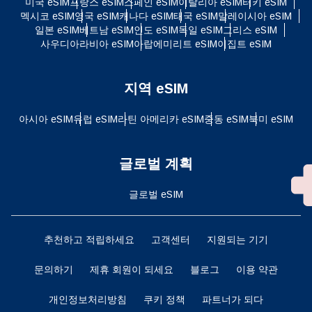
미국 eSIM
프랑스 eSIM
스페인 eSIM
이탈리아 eSIM
터키 eSIM
멕시코 eSIM
영국 eSIM
캐나다 eSIM
태국 eSIM
말레이시아 eSIM
일본 eSIM
베트남 eSIM
인도 eSIM
독일 eSIM
그리스 eSIM
사우디아라비아 eSIM
아랍에미리트 eSIM
이집트 eSIM
지역 eSIM
아시아 eSIM
유럽 ​​eSIM
라틴 아메리카 eSIM
중동 eSIM
북미 eSIM
글로벌 계획
글로벌 eSIM
추천하고 적립하세요
고객센터
지원되는 기기
문의하기
제휴 회원이 되세요
블로그
이용 약관
개인정보처리방침
쿠키 정책
파트너가 되다