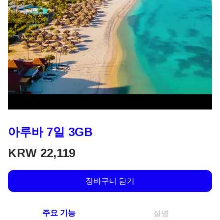
아루바 7일 3GB
KRW
22,119
장바구니 담기
주요 기능
설명