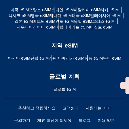
미국 eSIM
프랑스 eSIM
스페인 eSIM
이탈리아 eSIM
터키 eSIM
멕시코 eSIM
영국 eSIM
캐나다 eSIM
태국 eSIM
말레이시아 eSIM
일본 eSIM
베트남 eSIM
인도 eSIM
독일 eSIM
그리스 eSIM
사우디아라비아 eSIM
아랍에미리트 eSIM
이집트 eSIM
지역 eSIM
아시아 eSIM
유럽 ​​eSIM
라틴 아메리카 eSIM
중동 eSIM
북미 eSIM
글로벌 계획
글로벌 eSIM
추천하고 적립하세요
고객센터
지원되는 기기
문의하기
제휴 회원이 되세요
블로그
이용 약관