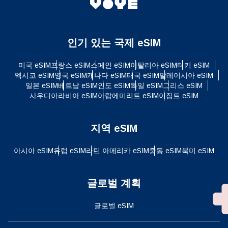
인기 있는 국제 eSIM
미국 eSIM
프랑스 eSIM
스페인 eSIM
이탈리아 eSIM
터키 eSIM
멕시코 eSIM
영국 eSIM
캐나다 eSIM
태국 eSIM
말레이시아 eSIM
일본 eSIM
베트남 eSIM
인도 eSIM
독일 eSIM
그리스 eSIM
사우디아라비아 eSIM
아랍에미리트 eSIM
이집트 eSIM
지역 eSIM
아시아 eSIM
유럽 ​​eSIM
라틴 아메리카 eSIM
중동 eSIM
북미 eSIM
글로벌 계획
글로벌 eSIM