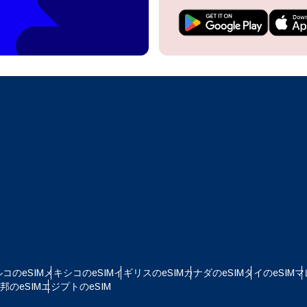
do I get my eSim?
アカウントにログインするか、数秒でアカウントを作成してください。
 your eSIM, start by checking if your device supports eSIM
logy. Then, contact your mobile carrier to request an eSIM activ
ill provide you with a QR code or activation details that you ca
Apple
で続ける
er in your device settings. Once activated, you can enjoy the ben
日本語
M without needing a physical SIM card!
またはメールで続ける
貨を選択
ルアドレス
を検索
OTPを送信
 - 米ドル
KRW - 韓国ウォン
コのeSIM
メキシコのeSIM
イギリスのeSIM
カナダのeSIM
タイのeSIM
マ
のeSIM
エジプトのeSIM
D - シンガポール・ドル
TWD - 新台湾ドル