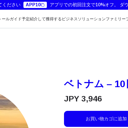
てください
APP10
アプリでの初回注文で10%オフ。
ダ
トールガイド
予定
紹介して獲得する
ビジネスソリューション
ファミリー
ベトナム – 10
JPY
3,946
お買い物カゴに追加