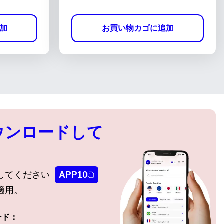
加
お買い物カゴに追加
ウンロードして
してください
APP10
適用。
ード：
ポップアップを閉じる
ポップアップを閉じる