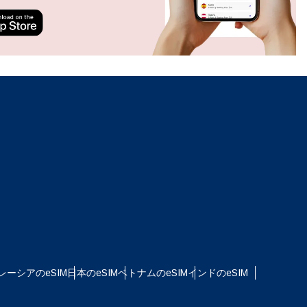
ation.
n scan
efits
ポップアップを閉じる
レーシアのeSIM
日本のeSIM
ベトナムのeSIM
インドのeSIM