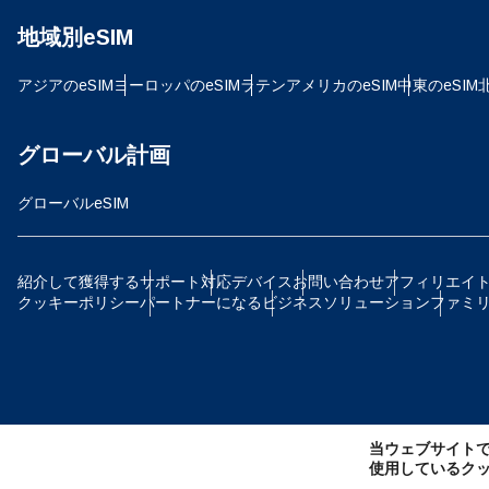
地域別eSIM
JPY
アジアのeSIM
ヨーロッパのeSIM
ラテンアメリカのeSIM
中東のeSIM
TH
グローバル計画
グローバルeSIM
ID
紹介して獲得する
サポート
対応デバイス
お問い合わせ
アフィリエイ
クッキーポリシー
パートナーになる
ビジネスソリューション
ファミ
CAD
AE
当ウェブサイト
CH
使用しているク