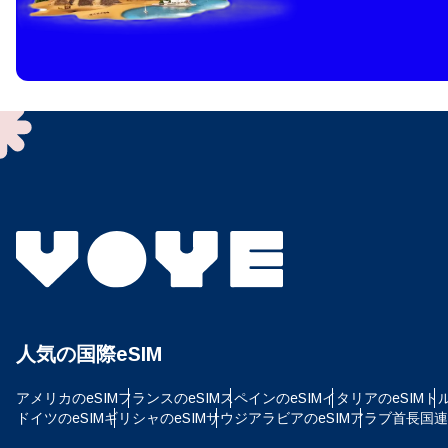
How 
To get
techno
They w
or ent
of eSI
通
メー
通貨
人気の国際eSIM
USD
アメリカのeSIM
フランスのeSIM
スペインのeSIM
イタリアのeSIM
トル
ドイツのeSIM
ギリシャのeSIM
サウジアラビアのeSIM
アラブ首長国連邦
SG