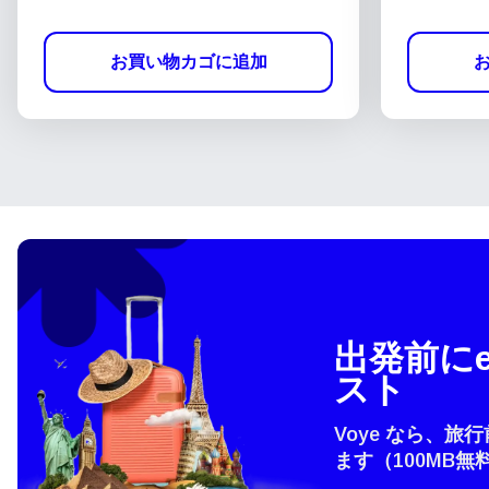
お買い物カゴに追加
出発前にe
スト
Voye なら、旅
ます（100MB無
言