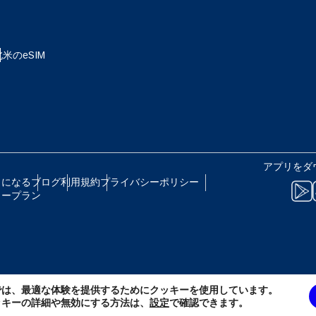
 - 日本円
EUR - ユーロ
北米のeSIM
B - タイ・バーツ
PHP - フィリピン・ペソ
R - インドネシア・ルピア
AUD - 豪ドル
アプリをダ
トになる
ブログ
利用規約
プライバシーポリシー
リープラン
 - カナダドル
GBP - ポンド
D - アラブ首長国連邦ディルハム
ILS - イスラエル新シェケル
では、最適な体験を提供するためにクッキーを使用しています。
F - スイス・フラン
NZD - ニュージーランド・ドル
ッキーの詳細や無効にする方法は、
設定
で確認できます。