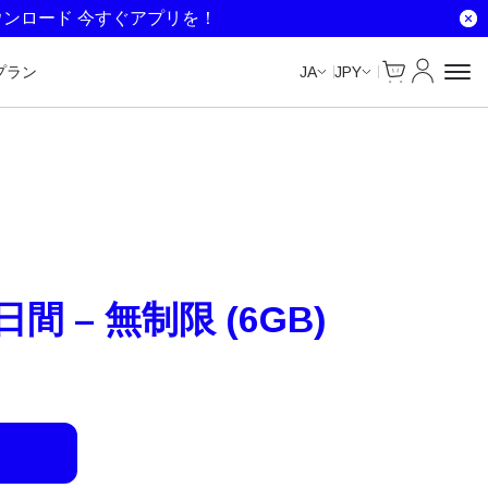
Unlimited Data
Unlimited Data
Unlimited Data
Unlimited Data
ウンロード 今すぐアプリを！
Cart
マイアカ
プラン
JA
JPY
日間 – 無制限 (6GB)